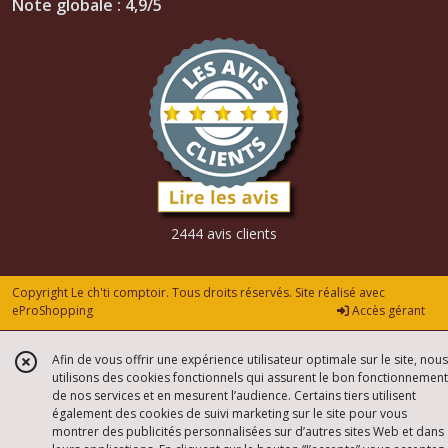
Note globale : 4,9/5
2444 avis clients
Copyright Le ch'ti comptoir. Tous droits réservés. Site réalisé avec
eProShopping
Accès gérant
Afin de vous offrir une expérience utilisateur optimale sur le site, nous
utilisons des cookies fonctionnels qui assurent le bon fonctionnement
de nos services et en mesurent l’audience. Certains tiers utilisent
également des cookies de suivi marketing sur le site pour vous
montrer des publicités personnalisées sur d’autres sites Web et dans