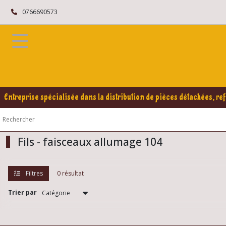
Fermer
0766690573
FILTRES
Tous
les
produits
Entreprise spécialisée dans la distribution de pièces détachées, ref
Afficher
les
résultats
Fils - faisceaux allumage 104
Filtres
0 résultat
Trier par