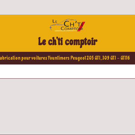
Le ch'ti comptoir
abrication pour voitures Yountimers Peugeot 205 GTI, 309 GTI - GTI16