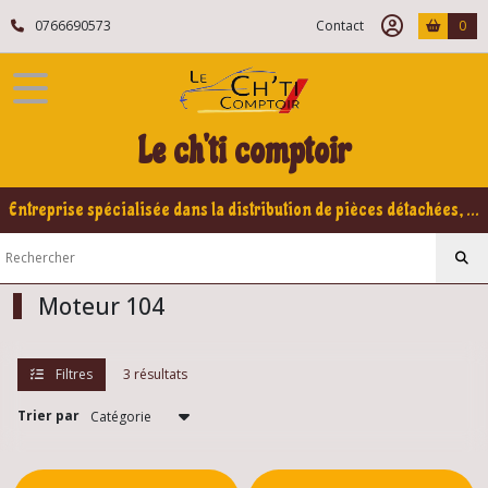
Fermer
0766690573
Contact
0
FILTRES
Tous
Le ch'ti comptoir
les
produits
Peugeot
Entreprise spécialisée dans la distribution de pièces détachées, refabrication pour voitures Yountimers Peugeot 205 GTI, 309 GTI - GTI16
104
Moteur
104
Moteur 104
Colliers
de
Filtres
3 résultats
serrage
104
(1)
Trier par
Câbles,compteur,capot