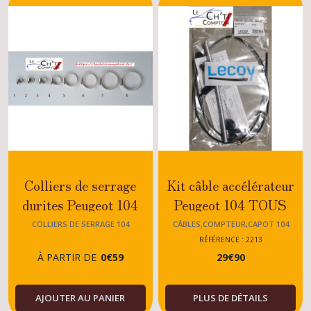
104
(1)
Pièces
moteur
104
(1)
Afficher
les
Colliers de serrage
Kit câble accélérateur
résultats
durites Peugeot 104
Peugeot 104 TOUS
TYPES
COLLIERS DE SERRAGE 104
CÂBLES,COMPTEUR,CAPOT 104
RÉFÉRENCE : 2213
À PARTIR DE
0
€
59
29
€
90
AJOUTER AU PANIER
PLUS DE DÉTAILS