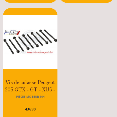
Vis de culasse Peugeot
305 GTX - GT - XU5 -
XU9 à partir de 1984
PIÈCES MOTEUR 104
43
€
90