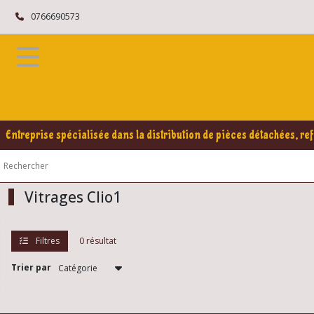
Fermer
0766690573
FILTRES
Tous
les
produits
Renault
Entreprise spécialisée dans la distribution de pièces détachées, ref
Clio
1
Eléments
carrosserie
Vitrages Clio1
Clio1
Filtres
0 résultat
Joints
carrosserie
et
Trier par
vitrage
Clio
1