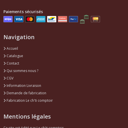
(4)
Paiements sécurisés
Accessoires
pose
vitrage
Clio1
Navigation
(1)
Accueil
Catalogue
Afficher
Contact
les
Qui sommes nous ?
résultats
CGV
Information Livraison
Demande de fabrication
Fabrication Le ch'ti comptoir
Mentions légales
Ce site est édité par Le ch'ti comptoir.