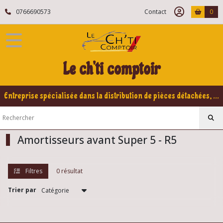
Fermer
0766690573
Contact
0
FILTRES
Tous
Le ch'ti comptoir
les
produits
Renault
Entreprise spécialisée dans la distribution de pièces détachées, refabrication pour voitures Yountimers Peugeot 205 GTI, 309 GTI - GTI16
5
/
Super
5
Amortisseurs avant Super 5 - R5
Train
Avant
Renault
Super
Filtres
0 résultat
5
-
Trier par
R5