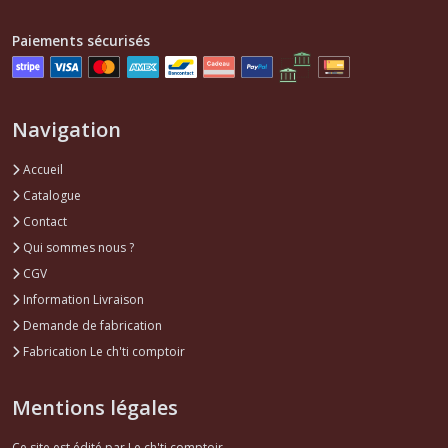
Disques
de
Paiements sécurisés
frein
avant
Super
5
-
Navigation
R5
(1)
Accueil
Catalogue
Flexibles
Contact
de
frein
Qui sommes nous ?
avant
CGV
Super
5
Information Livraison
-
Demande de fabrication
R5
Fabrication Le ch'ti comptoir
(2)
Mentions légales
Afficher
Ce site est édité par Le ch'ti comptoir.