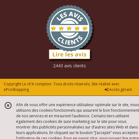
2443 avis clients
Copyright Le ch'ti comptoir. Tous droits réservés. Site réalisé avec
eProShopping
Accès gérant
Afin de vous offrir une expérience utilisateur optimale sur le site, nous
utilisons des cookies fonctionnels qui assurent le bon fonctionnement
de nos services et en mesurent l’audience. Certains tiers utilisent
également des cookies de suivi marketing sur le site pour vous
montrer des publicités personnalisées sur d’autres sites Web et dans
leurs applications. En cliquant sur le bouton “J’accepte” vous acceptez
l’utilisation de ces cookies. Pour en savoir plus, vous pouvez lire notre