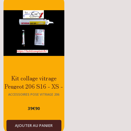
Afficher
les
résultats
Kit collage vitrage
Peugeot 206 S16 - XS -
ROLAND GARROS -
ACCESSOIRES POSE VITRAGE 206
TOUS MODELES -
39
€
90
DIESEL -ESSENCE
AJOUTER AU PANIER