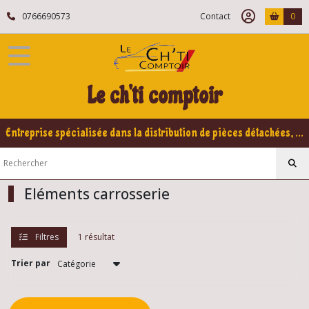
Fermer
0766690573
Contact
0
FILTRES
Tous
Le ch'ti comptoir
les
produits
Peugeot
Entreprise spécialisée dans la distribution de pièces détachées, refabrication pour voitures Yountimers Peugeot 205 GTI, 309 GTI - GTI16
206
Eléments
carrosserie
Eléments carrosserie
Accessoires
pose
Filtres
1 résultat
vitrage
206
(1)
Trier par