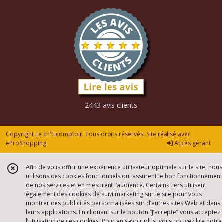
2443 avis clients
Copyright Le ch'ti comptoir. Tous droits réservés. Site réalisé avec
eProShopping
Accès gérant
Afin de vous offrir une expérience utilisateur optimale sur le site, nous
utilisons des cookies fonctionnels qui assurent le bon fonctionnement
de nos services et en mesurent l’audience. Certains tiers utilisent
également des cookies de suivi marketing sur le site pour vous
montrer des publicités personnalisées sur d’autres sites Web et dans
leurs applications. En cliquant sur le bouton “J’accepte” vous acceptez
l’utilisation de ces cookies. Pour en savoir plus, vous pouvez lire notre