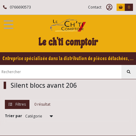
Fermer
0766690573
Contact
0
FILTRES
Tous
Le ch'ti comptoir
les
produits
Peugeot
Entreprise spécialisée dans la distribution de pièces détachées, refabrication pour voitures Yountimers Peugeot 205 GTI, 309 GTI - GTI16
206
Train
avant
206
Silent blocs avant 206
Eléments
Filtres
0 résultat
de
roue
avant
Trier par
(1)