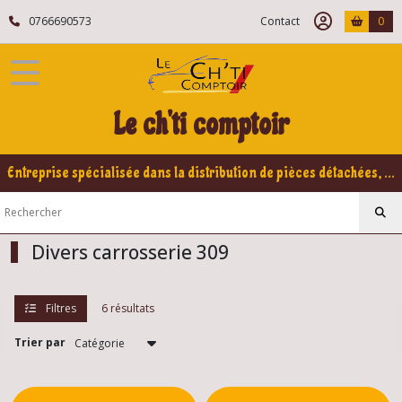
Fermer
0766690573
Contact
0
FILTRES
Tous
Le ch'ti comptoir
les
produits
Peugeot
Entreprise spécialisée dans la distribution de pièces détachées, refabrication pour voitures Yountimers Peugeot 205 GTI, 309 GTI - GTI16
309
Eléments
carrosserie
309
Divers carrosserie 309
Agrafes
Filtres
6 résultats
carrosserie
309
(8)
Trier par
Accessoires