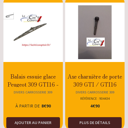
carrosserie
309
(2)
Joints
carrosserie,vitrage
309
(7)
Vitrages
309
(10)
Balais essuie glace
Axe charnière de porte
Peugeot 309 GTI16 -
309 GTI / GTI16
Accessoires
GTI - GT - SRDT - XS
DIVERS CARROSSERIE 309
DIVERS CARROSSERIE 309
pose
- DIESEL - ESSENCE
RÉFÉRENCE : 904434
vitrage
À PARTIR DE
8
€
90
4
€
90
309
- TOUS MODELES
(1)
AJOUTER AU PANIER
PLUS DE DÉTAILS