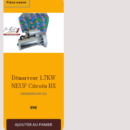
Pièce neuve
BX
(1)
Alternateurs
BX
(2)
Afficher
les
résultats
Démarreur 1.7KW
NEUF Citroën BX
TRUBO DIESEL -
DÉMARREURS BX
DIESEL - 1.7 - 1.9
99
€
AJOUTER AU PANIER