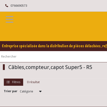
Fermer
0766690573
FILTRES
Tous
les
produits
Renault
Entreprise spécialisée dans la distribution de pièces détachées, ref
5
/
Super
5
Câbles,compteur,capot Super5 - R5
Moteur
SUPER5-
R5
Filtres
0 résultat
Colliers
Trier par
de
serrage
R5