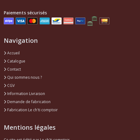
(1)
Paiements sécurisés
Mécanique
accessoire
Super5
-
Navigation
R5
(1)
Accueil
Catalogue
Support
Contact
,
Qui sommes nous ?
silent
bloc
CGV
..
Information Livraison
Super5-
R5
Demande de fabrication
(4)
Fabrication Le ch'ti comptoir
Filtres
Mentions légales
Super5
-
Ce site est édité par Le ch'ti comptoir.