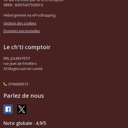
r5
SIREN : 80975037500010
(2)
Hébergement via eProShopping
Gestion des cookies
Afficher
Données personnelles
les
résultats
Le ch'ti comptoir
EIRL JULIEN PETIT
rue jean de frévillers
30
Magnicourt en comté
0766690573
Parlez de nous
Note globale : 4,9/5