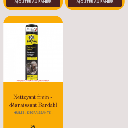
AJOUTER AU PANIER
AJOUTER AU PANIER
Nettoyant frein -
dégraissant Bardahl
600ml Peugeot 306
HUILES , DÉGRAISSANTS ,
DÉGRIPPANTS ,SAVON 306
5
€