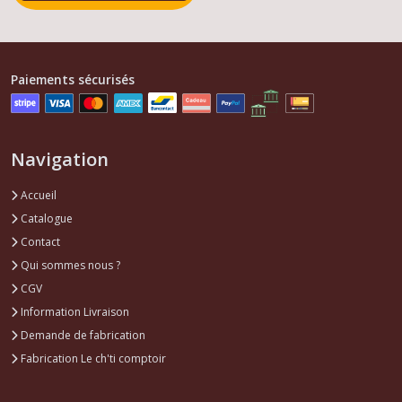
Eléments
carrosserie
305
Paiements sécurisés
(1)
Afficher
Navigation
les
résultats
Accueil
Catalogue
Contact
Qui sommes nous ?
CGV
Information Livraison
Demande de fabrication
Fabrication Le ch'ti comptoir