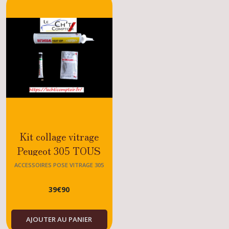
305
(2)
Joints
carrosserie
et
vitrage
305
(3)
Accessoires
pose
Kit collage vitrage
vitrage
Peugeot 305 TOUS
305
(1)
MODELES - DIESEL -
ACCESSOIRES POSE VITRAGE 305
ESSENCE
39
€
90
Divers
carrosserie
305
(1)
AJOUTER AU PANIER