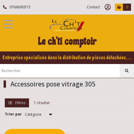
Fermer
0766690573
Contact
0
FILTRES
Tous
Le ch'ti comptoir
les
produits
Peugeot
Entreprise spécialisée dans la distribution de pièces détachées, refabrication pour voitures Yountimers Peugeot 205 GTI, 309 GTI - GTI16
305
Eléments
carrosserie
305
Accessoires pose vitrage 305
Agrafes
Filtres
1 résultat
carrosserie
305
(1)
Trier par
Vitrages