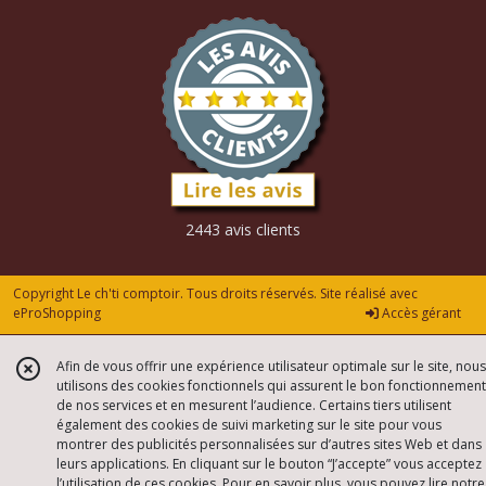
2443 avis clients
Copyright Le ch'ti comptoir. Tous droits réservés. Site réalisé avec
eProShopping
Accès gérant
Afin de vous offrir une expérience utilisateur optimale sur le site, nous
utilisons des cookies fonctionnels qui assurent le bon fonctionnement
de nos services et en mesurent l’audience. Certains tiers utilisent
également des cookies de suivi marketing sur le site pour vous
montrer des publicités personnalisées sur d’autres sites Web et dans
leurs applications. En cliquant sur le bouton “J’accepte” vous acceptez
l’utilisation de ces cookies. Pour en savoir plus, vous pouvez lire notre