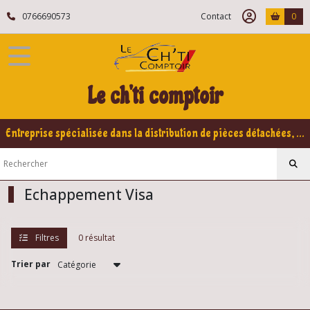
Fermer
0766690573
Contact
0
FILTRES
Tous
Le ch'ti comptoir
les
produits
Entreprise spécialisée dans la distribution de pièces détachées, refabrication pour voitures Yountimers Peugeot 205 GTI, 309 GTI - GTI16
Afficher
les
résultats
Echappement Visa
Filtres
0 résultat
Trier par