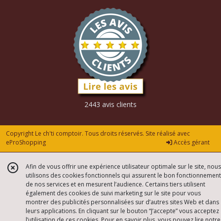
2443 avis clients
Copyright Le ch'ti comptoir. Tous droits réservés. Site réalisé avec
eProShopping
Accès gérant
Afin de vous offrir une expérience utilisateur optimale sur le site, nous
utilisons des cookies fonctionnels qui assurent le bon fonctionnement
de nos services et en mesurent l’audience. Certains tiers utilisent
également des cookies de suivi marketing sur le site pour vous
montrer des publicités personnalisées sur d’autres sites Web et dans
leurs applications. En cliquant sur le bouton “J’accepte” vous acceptez
l’utilisation de ces cookies. Pour en savoir plus, vous pouvez lire notre