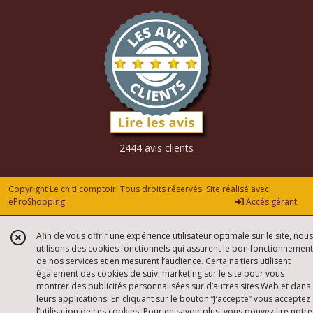
2444 avis clients
Copyright Le ch'ti comptoir. Tous droits réservés. Site réalisé avec
eProShopping
Accès gérant
Afin de vous offrir une expérience utilisateur optimale sur le site, nous
utilisons des cookies fonctionnels qui assurent le bon fonctionnement
de nos services et en mesurent l’audience. Certains tiers utilisent
également des cookies de suivi marketing sur le site pour vous
montrer des publicités personnalisées sur d’autres sites Web et dans
leurs applications. En cliquant sur le bouton “J’accepte” vous acceptez
l’utilisation de ces cookies. Pour en savoir plus, vous pouvez lire notre