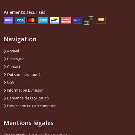
Divers
carrosserie
Paiements sécurisés
XM
(1)
Navigation
Afficher
les
Accueil
résultats
Catalogue
Contact
Qui sommes nous ?
CGV
Information Livraison
Demande de fabrication
Fabrication Le ch'ti comptoir
Mentions légales
Ce site est édité par Le ch'ti comptoir.