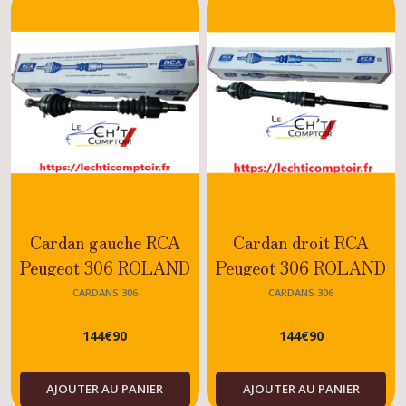
Embrayage
306
(2)
Biellettes
boite
de
vitesse
306
(2)
Cardan gauche RCA
Cardan droit RCA
Peugeot 306 ROLAND
Peugeot 306 ROLAND
Cardans
306
GARROS - XS - 1.6
GARROS - XS - 1.6
CARDANS 306
CARDANS 306
(2)
144
€
90
144
€
90
Afficher
les
AJOUTER AU PANIER
AJOUTER AU PANIER