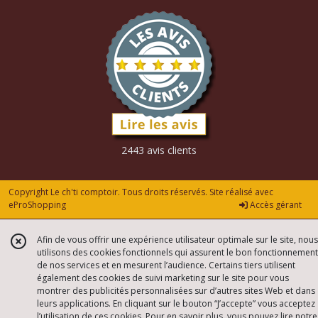
2443 avis clients
Copyright Le ch'ti comptoir. Tous droits réservés. Site réalisé avec
eProShopping
Accès gérant
Afin de vous offrir une expérience utilisateur optimale sur le site, nous
utilisons des cookies fonctionnels qui assurent le bon fonctionnement
de nos services et en mesurent l’audience. Certains tiers utilisent
également des cookies de suivi marketing sur le site pour vous
montrer des publicités personnalisées sur d’autres sites Web et dans
leurs applications. En cliquant sur le bouton “J’accepte” vous acceptez
l’utilisation de ces cookies. Pour en savoir plus, vous pouvez lire notre