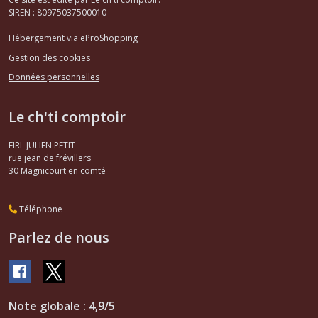
(5)
SIREN : 80975037500010
Hébergement via eProShopping
Disques
Gestion des cookies
,
plaquettes
Données personnelles
arrière
309
Le ch'ti comptoir
(1)
EIRL JULIEN PETIT
rue jean de frévillers
Afficher
30
Magnicourt en comté
les
résultats
Téléphone
Parlez de nous
Note globale : 4,9/5