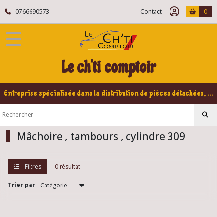
Fermer
0766690573
Contact
0
FILTRES
Tous
Le ch'ti comptoir
les
produits
Peugeot
Entreprise spécialisée dans la distribution de pièces détachées, refabrication pour voitures Yountimers Peugeot 205 GTI, 309 GTI - GTI16
309
Train
arrière
309
Mâchoire , tambours , cylindre 309
Eléments
Filtres
0 résultat
de
roue
arrière
Trier par
309
(2)