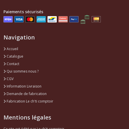
Eléments
Paiements sécurisés
train
arrière
309
(3)
Navigation
Amortisseurs
Accueil
Arrière
Catalogue
309
(2)
Contact
Qui sommes nous ?
CGV
Etriers
arrière
Information Livraison
309
Demande de fabrication
(5)
Fabrication Le ch'ti comptoir
Flexibles
Mentions légales
,câbles
arrière
309
Ce site est édité par Le ch'ti comptoir.