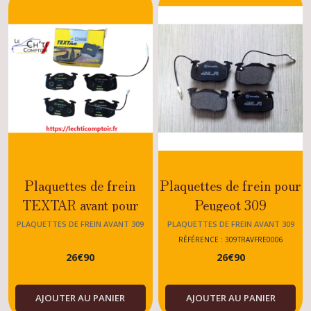
Etriers
avant
309
(6)
Plaquettes
de
frein
avant
309
(4)
Plaquettes de frein
Plaquettes de frein pour
Disques
TEXTAR avant pour
Peugeot 309
de
frein
Peugeot 309 - XS - GT -
PLAQUETTES DE FREIN AVANT 309
PLAQUETTES DE FREIN AVANT 309
avant
GREEN - ESSENCE -
RÉFÉRENCE : 309TRAVFRE0006
309
(1)
26
€
90
26
€
90
DIESEL
Flexibles
AJOUTER AU PANIER
AJOUTER AU PANIER
de