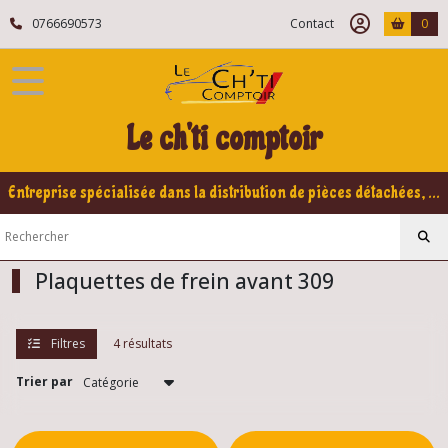
Fermer
0766690573
Contact
0
FILTRES
Tous
Le ch'ti comptoir
les
produits
Peugeot
Entreprise spécialisée dans la distribution de pièces détachées, refabrication pour voitures Yountimers Peugeot 205 GTI, 309 GTI - GTI16
309
Train
avant
309
Plaquettes de frein avant 309
Pièces
Filtres
4 résultats
direction
avant
309
Trier par
(14)