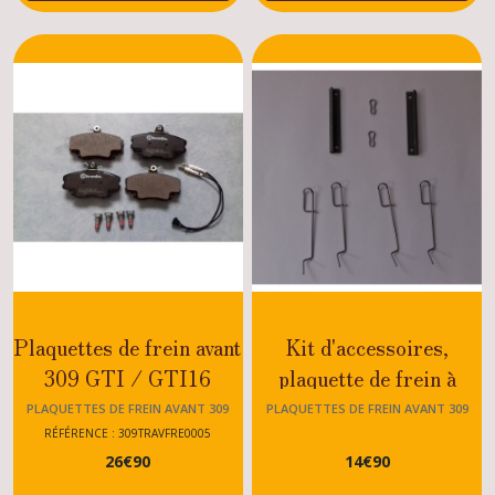
frein
avant
309
(3)
Maitres
cylindres
,
mastervacs
309
(1)
Silents
blocs
Plaquettes de frein avant
Kit d'accessoires,
avant
309
309 GTI / GTI16
plaquette de frein à
(1)
disque 309
PLAQUETTES DE FREIN AVANT 309
PLAQUETTES DE FREIN AVANT 309
RÉFÉRENCE : 309TRAVFRE0005
Eléments
26
€
90
14
€
90
de
roue