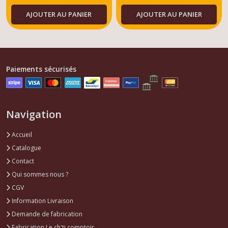
avant
AJOUTER AU PANIER
AJOUTER AU PANIER
309
(4)
Amortisseurs
avant
Paiements sécurisés
309
(4)
Navigation
Afficher
les
Accueil
résultats
Catalogue
Contact
Qui sommes nous ?
CGV
Information Livraison
Demande de fabrication
Fabrication Le ch'ti comptoir