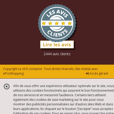
2444 avis clients
Copyright Le ch'ti comptoir. Tous droits réservés. Site réalisé avec
eProShopping
Accès gérant
Afin de vous offrir une expérience utilisateur optimale sur le site, nous
utilisons des cookies fonctionnels qui assurent le bon fonctionnement
de nos services et en mesurent l’audience. Certains tiers utilisent
également des cookies de suivi marketing sur le site pour vous
montrer des publicités personnalisées sur d’autres sites Web et dans
leurs applications. En cliquant sur le bouton “J’accepte” vous acceptez
l’utilisation de ces cookies. Pour en savoir plus, vous pouvez lire notre