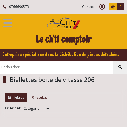
Fermer
0766690573
Contact
0
FILTRES
Tous
Le ch'ti comptoir
les
produits
Peugeot
Entreprise spécialisée dans la distribution de pièces détachées, refabrication pour voitures Yountimers Peugeot 205 GTI, 309 GTI - GTI16
206
Boite
de
vitesse
Biellettes boite de vitesse 206
206
Filtres
0 résultat
Pièces
boite
de
Trier par
vitesse
206
(2)