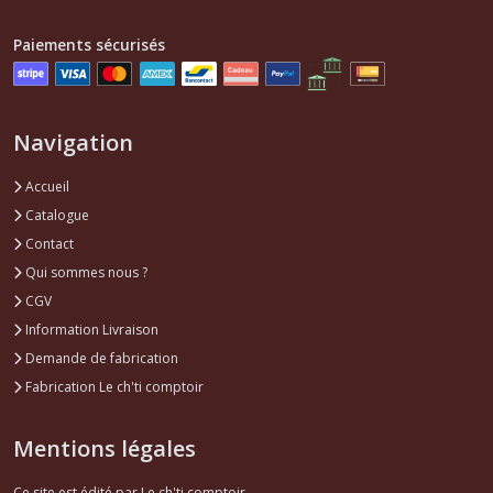
Accessoires
Paiements sécurisés
moteur
AX
(1)
Navigation
Pièces
Moteur
Accueil
AX
Catalogue
(1)
Contact
Qui sommes nous ?
Joints
CGV
torique
,
Information Livraison
spi
Demande de fabrication
accessoires
moteur
Fabrication Le ch'ti comptoir
AX
(1)
Mentions légales
Joints
Ce site est édité par Le ch'ti comptoir.