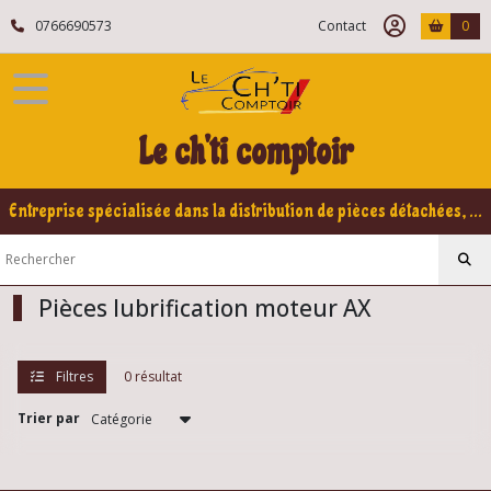
Fermer
0766690573
Contact
0
FILTRES
Tous
Le ch'ti comptoir
les
produits
Citroën
Entreprise spécialisée dans la distribution de pièces détachées, refabrication pour voitures Yountimers Peugeot 205 GTI, 309 GTI - GTI16
AX
Moteur
AX
Pièces lubrification moteur AX
Support
,
Filtres
0 résultat
silent
bloc
...
Trier par
AX
(3)