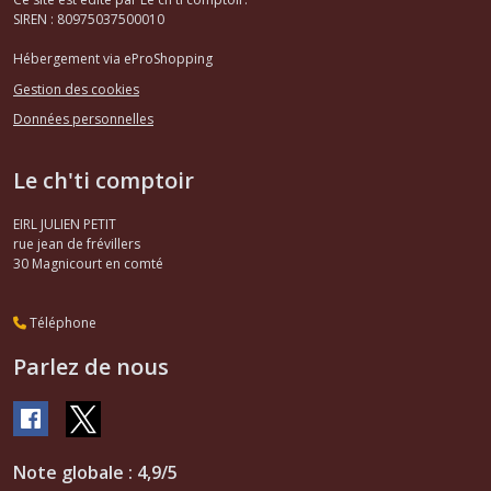
moteur
SIREN : 80975037500010
AX
(7)
Hébergement via eProShopping
Gestion des cookies
Filtres
Données personnelles
AX
(1)
Le ch'ti comptoir
Câbles,compteur,capot
EIRL JULIEN PETIT
AX
rue jean de frévillers
(3)
30
Magnicourt en comté
Téléphone
Courroies
accessoires,distributions,kits
Parlez de nous
ditribution
(1)
Pièces
Note globale : 4,9/5
Allumage