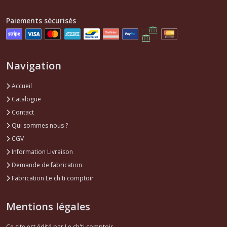
Moteur
106
Paiements sécurisés
(1)
Pièces
Navigation
lubrification
moteur
106
Accueil
(1)
Catalogue
Contact
Joints
Qui sommes nous ?
torique
CGV
,
spi
Information Livraison
moteur
Demande de fabrication
106
(2)
Fabrication Le ch'ti comptoir
Mentions légales
Joints
moteur
106
Ce site est édité par Le ch'ti comptoir.