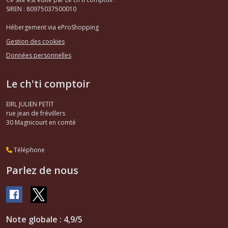
(1)
SIREN : 80975037500010
Hébergement via eProShopping
Courroies
Gestion des cookies
accessoires,
distributions
Données personnelles
,kits
distributions
Le ch'ti comptoir
106
...
(1)
EIRL JULIEN PETIT
rue jean de frévillers
30
Magnicourt en comté
Câbles
compteur
,
Téléphone
capôt
Parlez de nous
106
(1)
Colliers
de
Note globale : 4,9/5
serrage