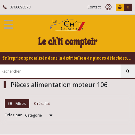
Fermer
0766690573
Contact
0
FILTRES
Tous
Le ch'ti comptoir
les
produits
Peugeot
Entreprise spécialisée dans la distribution de pièces détachées, refabrication pour voitures Yountimers Peugeot 205 GTI, 309 GTI - GTI16
106
Moteur
106
Pièces alimentation moteur 106
Supports
,
Filtres
0 résultat
silentbloc
...106
(3)
Trier par
Pièces