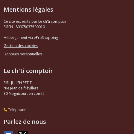
Mentions légales
Accessoires
Ce site est édité par Le ch'ti comptoir.
moteur
SIREN : 80975037500010
BX
(2)
Hébergement via eProShopping
Gestion des cookies
Pièces
Données personnelles
moteur
BX
(5)
Le ch'ti comptoir
EIRL JULIEN PETIT
Joints
rue jean de frévillers
torique
30
Magnicourt en comté
,
spi
accessoires
Téléphone
moteur
BX
Parlez de nous
(2)