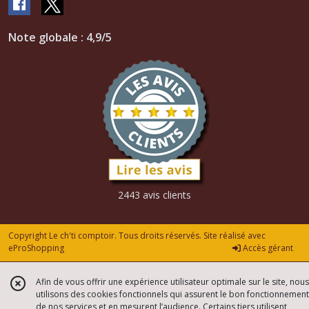
Afficher
Note globale : 4,9/5
les
résultats
2443 avis clients
Copyright Le ch'ti comptoir. Tous droits réservés. Site réalisé avec
eProShopping
Accès gérant
Afin de vous offrir une expérience utilisateur optimale sur le site, nous
utilisons des cookies fonctionnels qui assurent le bon fonctionnement
de nos services et en mesurent l’audience. Certains tiers utilisent