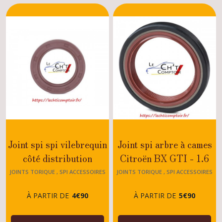
BX
(24)
Courroies
accessoires,
distributions
,kits
distributions
BX
...
(3)
Supports
Joint spi spi vilebrequin
Joint spi arbre à cames
,
silents
côté distribution
Citroën BX GTI - 1.6
blocs
Citroën BX GTI 1.6 -
-1.9 - 1.4 (TU3) - XU5 -
moteur
JOINTS TORIQUE , SPI ACCESSOIRES
JOINTS TORIQUE , SPI ACCESSOIRES
MOTEUR BX
MOTEUR BX
BX
1.9 - 1.7D - 1.7TD -
XU9 - TU3
(1)
À PARTIR DE
4
€
90
À PARTIR DE
5
€
90
1.9D
Pièces