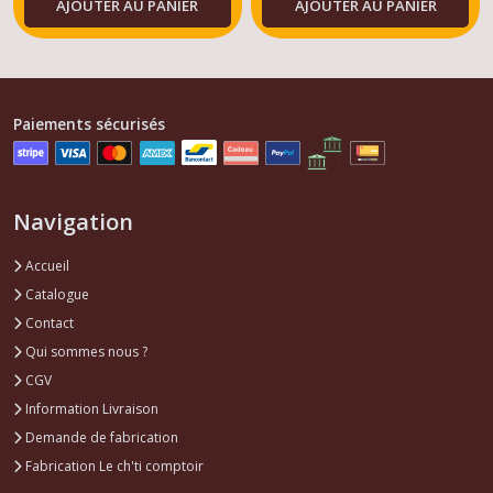
AJOUTER AU PANIER
AJOUTER AU PANIER
Allumage
BX
(7)
Colliers
Paiements sécurisés
de
serrage
BX
(1)
Navigation
Pièces
Accueil
lubrification
Catalogue
moteur
Contact
BX
(2)
Qui sommes nous ?
CGV
Information Livraison
Pièces
alimentation
Demande de fabrication
moteur
Fabrication Le ch'ti comptoir
BX
(1)