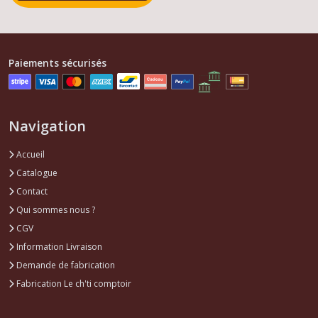
Eléments
carrosserie
305
Paiements sécurisés
(1)
Afficher
Navigation
les
résultats
Accueil
Catalogue
Contact
Qui sommes nous ?
CGV
Information Livraison
Demande de fabrication
Fabrication Le ch'ti comptoir