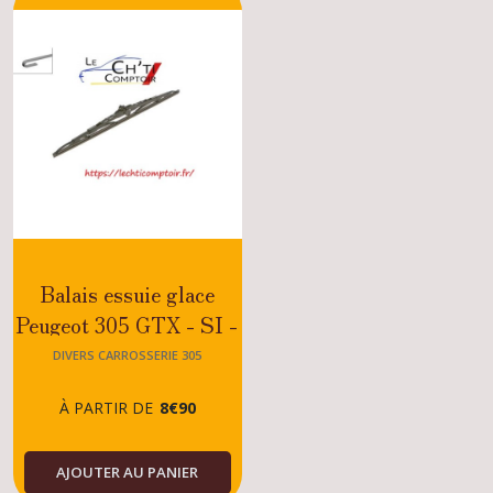
305
(2)
Joints
carrosserie
et
vitrage
305
(3)
Accessoires
pose
Balais essuie glace
vitrage
Peugeot 305 GTX - SI -
305
(1)
TI - DIESEL -
DIVERS CARROSSERIE 305
ESSENCE - TOUS
À PARTIR DE
8
€
90
Divers
MODELES
carrosserie
305
(1)
AJOUTER AU PANIER