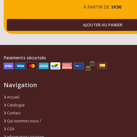
106
À PARTIR DE
5
€
90
(1)
AJOUTER AU PANIER
Afficher
les
résultats
Paiements sécurisés
Navigation
Accueil
Catalogue
Contact
Qui sommes nous ?
CGV
Information Livraison