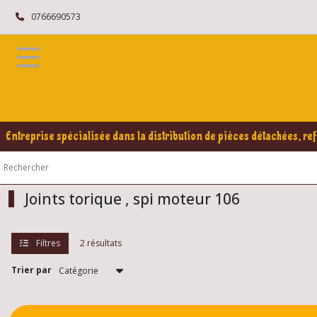
Fermer
0766690573
FILTRES
Tous
les
produits
Peugeot
Entreprise spécialisée dans la distribution de pièces détachées, ref
106
Moteur
106
Joints torique , spi moteur 106
Supports
,
Filtres
2 résultats
silentbloc
...106
(3)
Trier par
Pièces