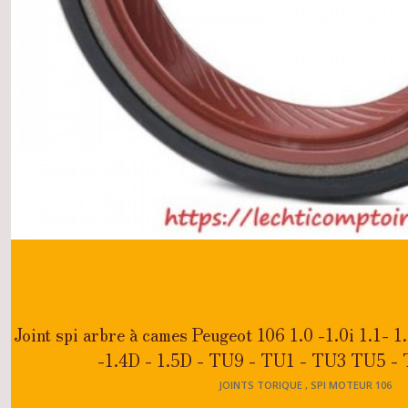
(1)
Courroies
accessoires,
distributions
,kits
distributions
106
...
(1)
Câbles
compteur
,
capôt
106
(1)
Joint spi arbre à cames Peugeot 106 1.0 -1.0i 1.1- 1.1i
-1.4D - 1.5D - TU9 - TU1 - TU3 TU5 
Colliers
JOINTS TORIQUE , SPI MOTEUR 106
de
serrage