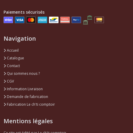
(1)
Paiements sécurisés
Mécanique
accessoire
Super5
-
Navigation
R5
(1)
Accueil
Catalogue
Support
Contact
,
Qui sommes nous ?
silent
bloc
CGV
..
Information Livraison
Super5-
R5
Demande de fabrication
(4)
Fabrication Le ch'ti comptoir
Filtres
Mentions légales
Super5
-
Ce site est édité par Le ch'ti comptoir.