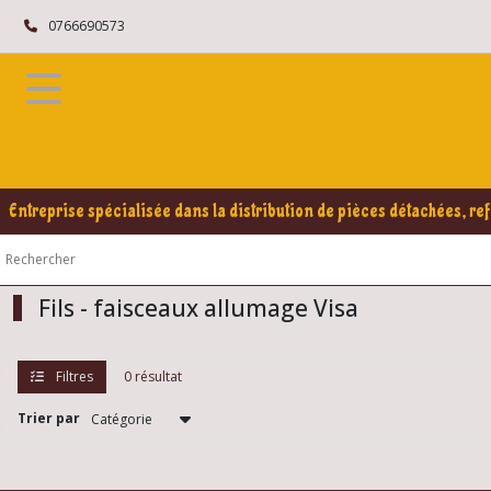
Fermer
0766690573
FILTRES
Tous
les
produits
Citroën
Entreprise spécialisée dans la distribution de pièces détachées, ref
VISA
Eléments
électrique
Visa
Fils - faisceaux allumage Visa
Pièces
Filtres
0 résultat
allumage
Visa
(1)
Trier par
Démarreurs