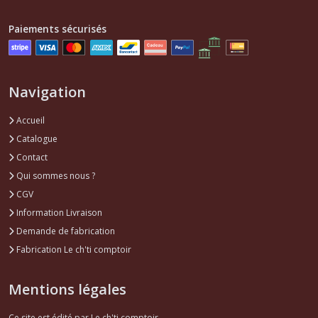
Visa
(1)
Paiements sécurisés
Alternateurs
Visa
Navigation
(1)
Accueil
Catalogue
Afficher
les
Contact
résultats
Qui sommes nous ?
CGV
Information Livraison
Demande de fabrication
Fabrication Le ch'ti comptoir
Mentions légales
Ce site est édité par Le ch'ti comptoir.