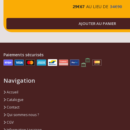
29
€
67
AU LIEU DE
34
€
90
AJOUTER AU PANIER
Paiements sécurisés
Navigation
Accueil
Catalogue
Contact
Qui sommes nous ?
CGV
Information Livraison