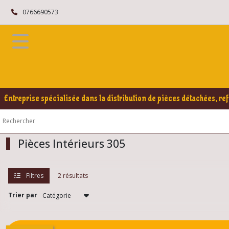
Fermer
0766690573
FILTRES
Tous
les
produits
Peugeot
Entreprise spécialisée dans la distribution de pièces détachées, ref
305
Éléments
Intérieur
305
Pièces Intérieurs 305
Pièces
Filtres
2 résultats
Intérieurs
305
(2)
Trier par