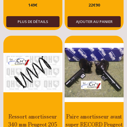
149
€
22
€
90
SAUF GTI ET
/GTI/XS/DTURBO/DI
DTURBO
MODELES
PLUS DE DÉTAILS
AJOUTER AU PANIER
Ressort amortisseur
Paire amortisseur avant
340 mm Peugeot 205
super RECORD Peugeot