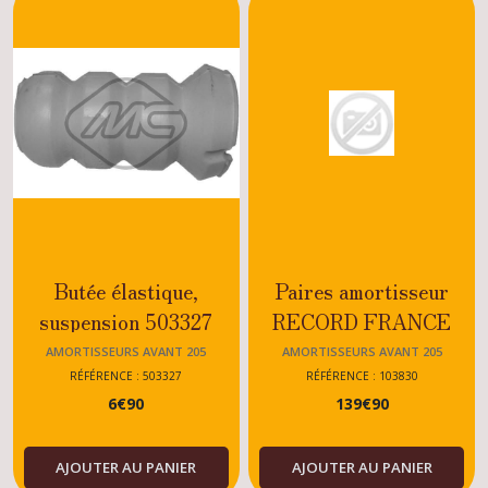
Etriers
avant
205
(9)
Plaquettes
de
frein
avant
205
(6)
Butée élastique,
Paires amortisseur
Disques
suspension 503327
RECORD FRANCE
de
frein
SUPER Peugeot 205 -
AMORTISSEURS AVANT 205
AMORTISSEURS AVANT 205
avant
TOUS MODELES
RÉFÉRENCE : 503327
RÉFÉRENCE : 103830
205
(6)
6
€
90
139
€
90
SAUF GTI - ET
DTURBO
Flexibles
AJOUTER AU PANIER
AJOUTER AU PANIER
de