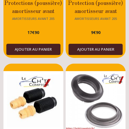
Protections (poussière)
Protection (poussière)
amortisseur avant
amortisseur avant
Peugeot 205 GTI
Peugeot 205 GTI
AMORTISSEURS AVANT 205
AMORTISSEURS AVANT 205
/RALLYE / ESSENCE
/RALLYE / ESSENCE
17
€
90
9
€
90
/ DISESEL / TOUS
/ DISESEL / TOUS
MODELES
MODELES
AJOUTER AU PANIER
AJOUTER AU PANIER