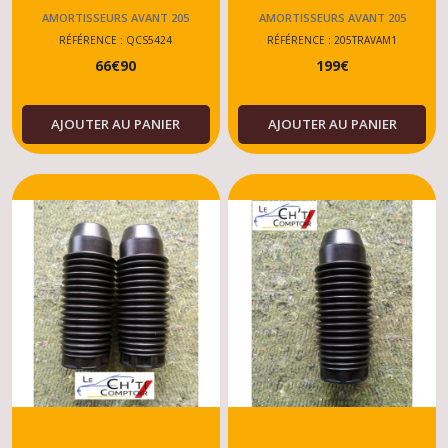
GTI 1.6-
205
AMORTISSEURS AVANT 205
AMORTISSEURS AVANT 205
1.9/RALLYE/DIESEL/ESSENCE
GTI/RALLYE/DTURBO
RÉFÉRENCE : QCS5424
RÉFÉRENCE : 205TRAVAM1
66
€
90
199
€
TOUT MODELE
AJOUTER AU PANIER
AJOUTER AU PANIER