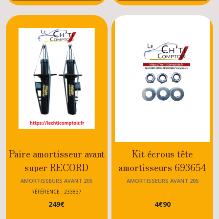
frein
avant
205
(2)
Maitres
cylindres,mastervacs
205
(3)
Silents
blocs
avant
205
Paire amortisseur avant
Kit écrous tête
(7)
super RECORD
amortisseurs 693654
MAXIGAZ Peugeot 205
Peugeot 205 GTI -
AMORTISSEURS AVANT 205
AMORTISSEURS AVANT 205
Elements
de
GTI/RALLYE/DTURBO
RALLYE - XS -
RÉFÉRENCE : 233837
roue
249
€
4
€
90
DTURBO - GT -
avant
205