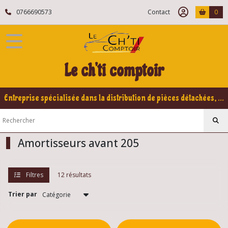
Fermer
0766690573
Contact
0
FILTRES
Tous
Le ch'ti comptoir
les
produits
Peugeot
Entreprise spécialisée dans la distribution de pièces détachées, refabrication pour voitures Yountimers Peugeot 205 GTI, 309 GTI - GTI16
205
Train
avant
205
Amortisseurs avant 205
Pièces
Filtres
12 résultats
direction
avant
205
Trier par
(29)