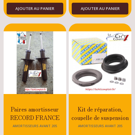
DIESEL-ESSENCE -
(6)
AJOUTER AU PANIER
AJOUTER AU PANIER
TOUS MODELES
Amortisseurs
avant
205
(12)
Accessoires
avant
205
(2)
Afficher
les
Paires amortisseur
Kit de réparation,
résultats
RECORD FRANCE
coupelle de suspension
MAXIGAZ Peugeot 205
SNR Peugeot 205
AMORTISSEURS AVANT 205
AMORTISSEURS AVANT 205
- TOUS MODELES
RALLYE