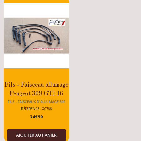
Pièces
allumage
309
(7)
Fils
,
faisceaux
d'allumage
309
(1)
Fils - Faisceau allumage
Peugeot 309 GTI 16
Démarreurs
FILS , FAISCEAUX D'ALLUMAGE 309
309
RÉFÉRENCE : XC766
(2)
34
€
90
Alternateurs
309
AJOUTER AU PANIER
(1)