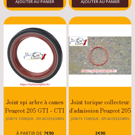
AJOUTER AU PANIER
AJOUTER AU PANIER
XU
205
XU
Diesel
(7)
Pièces
lubrification
moteur
205
(14)
Joints
torique
,
spi
accessoires
Joint spi arbre à cames
Joint torique collecteur
moteur
Peugeot 205 GTI - CTI
d'admission Peugeot 205
205
(11)
- RALLYE - XS - GT -
GTI 1.9-1.6
JOINTS TORIQUE , SPI ACCESSOIRES
JOINTS TORIQUE , SPI ACCESSOIRES
MOTEUR 205
MOTEUR 205
MOTEUR ESSENCE
À PARTIR DE
7
€
90
3
€
90
Joints