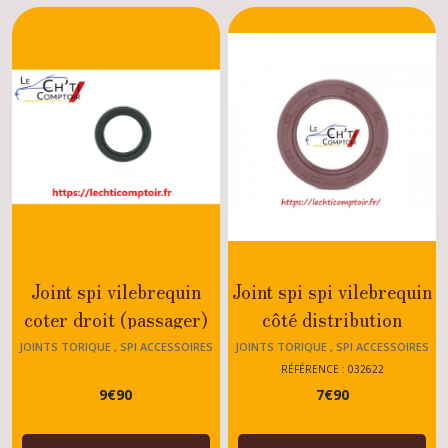
Accessoires
moteur
205
(6)
Pièces
moteur
205
(19)
Pièces
alimentation
Joint spi vilebrequin
Joint spi spi vilebrequin
moteur
205
coter droit (passager)
côté distribution
(4)
Peugeot 205 MOTEUR
Peugeot 205 GTI - CTI
JOINTS TORIQUE , SPI ACCESSOIRES
JOINTS TORIQUE , SPI ACCESSOIRES
MOTEUR 205
MOTEUR 205
XY - XW- XV - GT -XS
- DTURBO - 1.6 - 1.7 -
RÉFÉRENCE : 032622
Pièces
9
€
90
7
€
90
1.9 - MOTEUR
alimentation
moteur
ESSENCE - DIESEL -
spécifique