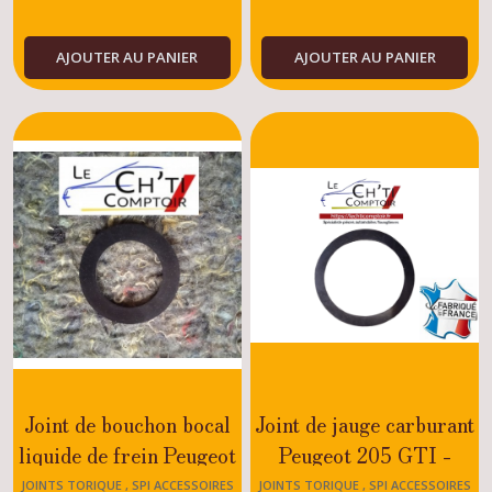
TU - XU
moteur
205
(27)
AJOUTER AU PANIER
AJOUTER AU PANIER
Filtres
205
(13)
Durites
205
(34)
Refroidissement
205
(17)
Joint de bouchon bocal
Joint de jauge carburant
Courroies
liquide de frein Peugeot
Peugeot 205 GTI -
accessoires,
distributions
205
RALLYE - DIESEL -
JOINTS TORIQUE , SPI ACCESSOIRES
JOINTS TORIQUE , SPI ACCESSOIRES