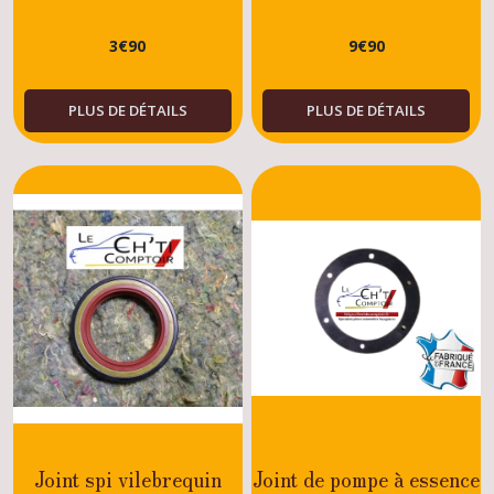
,kits
MOTEUR 205
MOTEUR 205
GTI/RALLYE/DIESEL/ESSENCE/XU/TU
TU - XU - TOUS
distributions
205
3
€
90
9
€
90
MODELES - 152819
...
(17)
PLUS DE DÉTAILS
PLUS DE DÉTAILS
Câbles,compteur,capot
205
(5)
Colliers
de
serrage
205
(1)
Afficher
les
résultats
Joint spi vilebrequin
Joint de pompe à essence