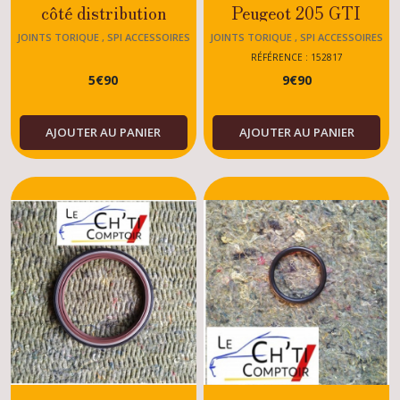
côté distribution
Peugeot 205 GTI
Peugeot 205
/CTI/XU/TU/ESSENC
JOINTS TORIQUE , SPI ACCESSOIRES
JOINTS TORIQUE , SPI ACCESSOIRES
MOTEUR 205
MOTEUR 205
GTI/CTI/DTURBO/MOTEUR
RÉFÉRENCE : 152817
5
€
90
9
€
90
XU
AJOUTER AU PANIER
AJOUTER AU PANIER