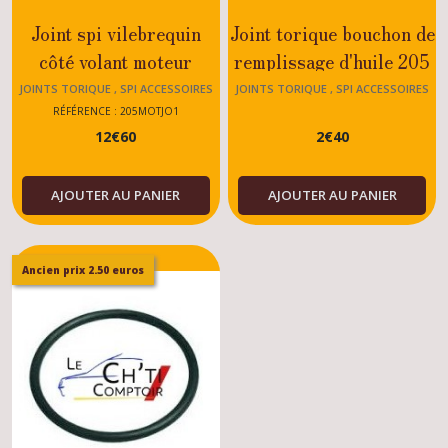
Joint spi vilebrequin
Joint torique bouchon de
côté volant moteur
remplissage d'huile 205
Peugeot 205
GTI / CTI
JOINTS TORIQUE , SPI ACCESSOIRES
JOINTS TORIQUE , SPI ACCESSOIRES
MOTEUR 205
MOTEUR 205
GTI/DIESEL/DTRUBO
RÉFÉRENCE : 205MOTJO1
12
€
60
2
€
40
AJOUTER AU PANIER
AJOUTER AU PANIER
Ancien prix 2.50 euros