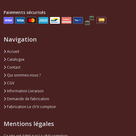
BX
(24)
Paiements sécurisés
Courroies
accessoires,
Navigation
distributions
,kits
distributions
Accueil
BX
Catalogue
...
(3)
Contact
Qui sommes nous ?
CGV
Supports
,
Information Livraison
silents
Demande de fabrication
blocs
moteur
Fabrication Le ch'ti comptoir
BX
(1)
Mentions légales
Pièces
Ce site est édité par Le ch'ti comptoir.