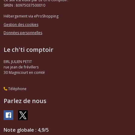
Allumage
SIREN : 80975037500010
BX
(7)
Hébergement via eProShopping
Gestion des cookies
Colliers
Données personnelles
de
serrage
Le ch'ti comptoir
BX
(1)
EIRL JULIEN PETIT
rue jean de frévillers
Pièces
30
Magnicourt en comté
lubrification
moteur
BX
Téléphone
(2)
Parlez de nous
Pièces
alimentation
moteur
BX
Note globale : 4,9/5
(1)