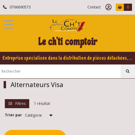
Fermer
0766690573
Contact
0
FILTRES
Tous
Le ch'ti comptoir
les
produits
Citroën
Entreprise spécialisée dans la distribution de pièces détachées, refabrication pour voitures Yountimers Peugeot 205 GTI, 309 GTI - GTI16
VISA
Eléments
électrique
Visa
Alternateurs Visa
Pièces
Filtres
1 résultat
allumage
Visa
(1)
Trier par
Démarreurs