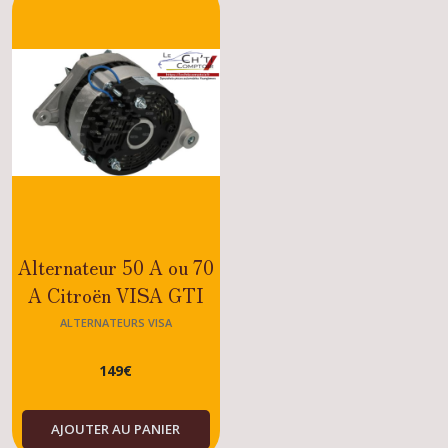
Visa
(1)
Alternateurs
Visa
(1)
Afficher
les
résultats
Alternateur 50 A ou 70
A Citroën VISA GTI
OU DIESEL MOTEUR
ALTERNATEURS VISA
XU
149
€
AJOUTER AU PANIER