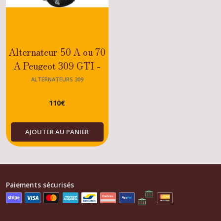
Alternateur 50 A ou 70
A Peugeot 309 GTI -
GTI16 - TURBO -
ALTERNATEURS 309
MOTEUR XU DIESEL
110
€
OU DIESEL
AJOUTER AU PANIER
Paiements sécurisés