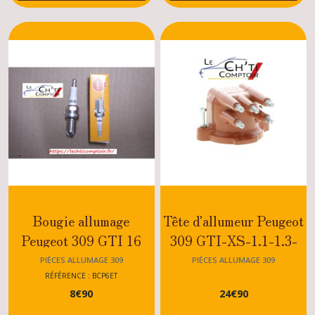
Afficher
les
résultats
Bougie allumage
Tête d'allumeur Peugeot
Peugeot 309 GTI 16
309 GTI-XS-1.1-1.3-
1.4-1.6-1.9
PIÈCES ALLUMAGE 309
PIÈCES ALLUMAGE 309
RÉFÉRENCE : BCP6ET
8
€
90
24
€
90