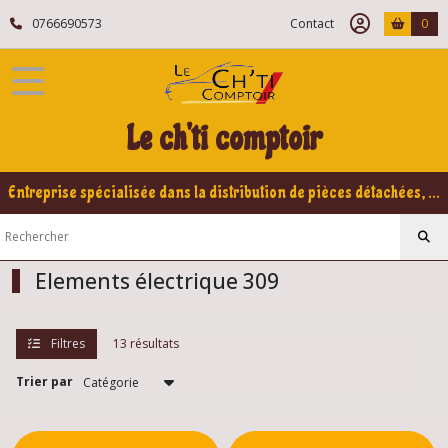
Fermer
0766690573
Contact
0
FILTRES
Tous
Le ch'ti comptoir
les
produits
Peugeot
Entreprise spécialisée dans la distribution de pièces détachées, refabrication pour voitures Yountimers Peugeot 205 GTI, 309 GTI - GTI16
309
Elements
électrique
309
Elements électrique 309
Sondes
Filtres
13 résultats
,
capteurs
,
Trier par
contacteurs
309
(2)