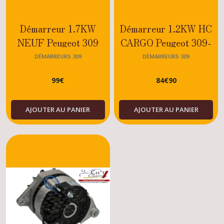
Démarreur 1.7KW
Démarreur 1.2KW HC
NEUF Peugeot 309
CARGO Peugeot 309-
SRDT-Diesel-XUD7-
XS-GT-1.0-1.1-1.3-1.4
DÉMARREURS 309
DÉMARREURS 309
XUD7T
99
€
84
€
90
AJOUTER AU PANIER
AJOUTER AU PANIER