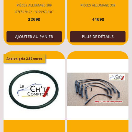
1.1-1.2-1.4-1.9
PIÈCES ALLUMAGE 309
PIÈCES ALLUMAGE 309
RÉFÉRENCE : 309597043C
32
€
90
44
€
90
AJOUTER AU PANIER
PLUS DE DÉTAILS
Ancien prix 2.50 euros