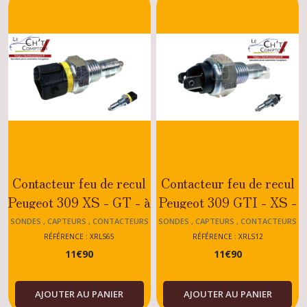
Pièces
allumage
309
(7)
Fils
,
faisceaux
d'allumage
309
(1)
Contacteur feu de recul
Contacteur feu de recul
Peugeot 309 XS - GT - à
Peugeot 309 GTI - XS -
Démarreurs
partir 10.1989
TURBO DIESEL -
SONDES , CAPTEURS , CONTACTEURS
SONDES , CAPTEURS , CONTACTEURS
309
309
309
ESSENCE - DIESEL
RÉFÉRENCE : XRLS65
RÉFÉRENCE : XRLS12
(2)
11
€
90
11
€
90
Alternateurs
309
AJOUTER AU PANIER
AJOUTER AU PANIER
(1)