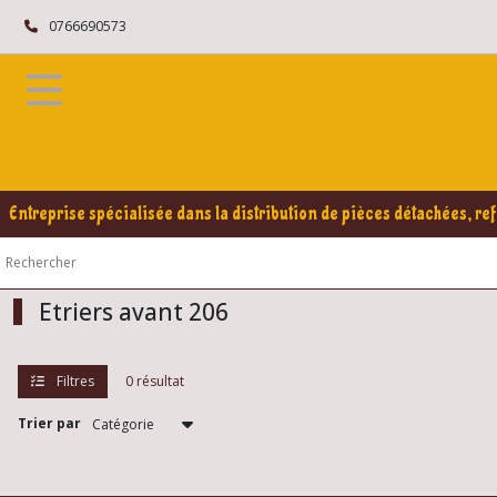
Fermer
0766690573
FILTRES
Tous
les
produits
Peugeot
Entreprise spécialisée dans la distribution de pièces détachées, ref
206
Train
avant
206
Etriers avant 206
Eléments
Filtres
0 résultat
de
roue
avant
Trier par
(1)