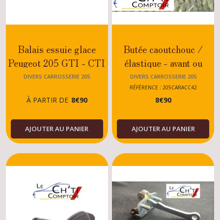
Balais essuie glace
Butée caoutchouc /
Peugeot 205 GTI - CTI
élastique - avant ou
- RALLYE - DTURBO -
arrière Peugeot 205
DIVERS CARROSSERIE 205
DIVERS CARROSSERIE 205
XS - DIESEL -
GTI
RÉFÉRENCE : 205CARACC42
À PARTIR DE
8
€
90
8
€
90
ESSENCE - TOUS
/CTI/Diesel/Essence/
MODELES
AJOUTER AU PANIER
AJOUTER AU PANIER