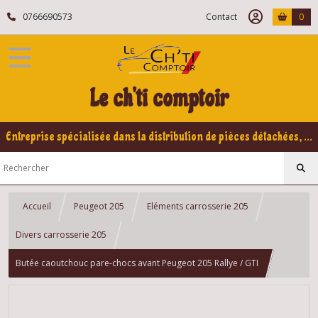
0766690573
Contact
0
Le ch'ti comptoir
Entreprise spécialisée dans la distribution de pièces détachées, refabrication pour voitures Yountimers Peugeot 205 GTI, 309 GTI - GTI16
Accueil
Peugeot 205
Eléments carrosserie 205
Divers carrosserie 205
Butée caoutchouc pare-chocs avant Peugeot 205 Rallye / GTI