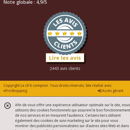
Note globale : 4,9/5
2443 avis clients
Copyright Le ch'ti comptoir. Tous droits réservés. Site réalisé avec
eProShopping
Accès gérant
Afin de vous offrir une expérience utilisateur optimale sur le site, nous
utilisons des cookies fonctionnels qui assurent le bon fonctionnement
de nos services et en mesurent l’audience. Certains tiers utilisent
également des cookies de suivi marketing sur le site pour vous
montrer des publicités personnalisées sur d’autres sites Web et dans