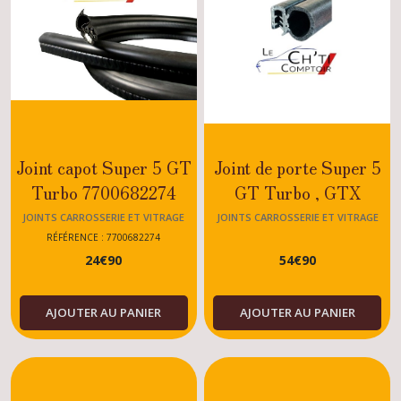
Joint capot Super 5 GT
Joint de porte Super 5
Turbo 7700682274
GT Turbo , GTX
,Baccara , tous modèles
JOINTS CARROSSERIE ET VITRAGE
JOINTS CARROSSERIE ET VITRAGE
SUPER5-R5
SUPER5-R5
RÉFÉRENCE : 7700682274
24
€
90
54
€
90
AJOUTER AU PANIER
AJOUTER AU PANIER