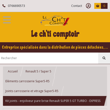
0766690573
Contact
0
Le ch'ti comptoir
Entreprise spécialisée dans la distribution de pièces détachées, refabrication pour voitures Yountimers Peugeot 205 GTI, 309 GTI - GTI16
Accueil
Renault 5 / Super 5
Eléments carrosserie Super5-R5
Joints carrosserie et vitrage Super5-R5
Kit joints - enjoliveur pare brise Renault SUPER 5 GT TURBO - EXPRESS