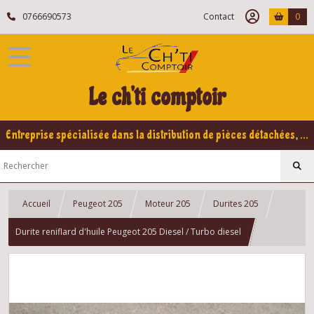
0766690573
Contact
0
Le ch'ti comptoir
Entreprise spécialisée dans la distribution de pièces détachées, refabrication pour voitures Yountimers Peugeot 205 GTI, 309 GTI - GTI16
Accueil
Peugeot 205
Moteur 205
Durites 205
Durite reniflard d'huile Peugeot 205 Diesel / Turbo diesel