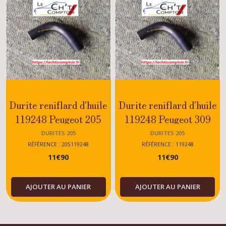
Durite reniflard d'huile
Durite reniflard d'huile
119248 Peugeot 205
119248 Peugeot 309
DIESEL / DTURBO
DIESEL / TURBO
DURITES 205
DURITES 205
DIESEL
RÉFÉRENCE : 205119248
RÉFÉRENCE : 119248
11
€
90
11
€
90
AJOUTER AU PANIER
AJOUTER AU PANIER