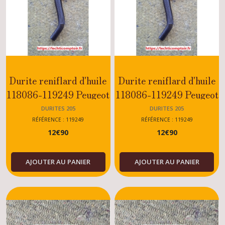
Durite reniflard d'huile
Durite reniflard d'huile
118086-119249 Peugeot
118086-119249 Peugeot
205 DIESEL /
309 DIESEL / TURBO
DURITES 205
DURITES 205
DTURBO
DIESEL
RÉFÉRENCE : 119249
RÉFÉRENCE : 119249
12
€
90
12
€
90
AJOUTER AU PANIER
AJOUTER AU PANIER