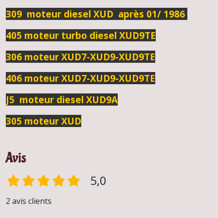
309 moteur diesel XUD après 01/ 1986
405 moteur turbo diesel XUD9TE
306 moteur XUD7-XUD9-XUD9TE
406 moteur XUD7-XUD9-XUD9TE
J5 moteur diesel XUD9A
305 moteur XUD
Avis
5,0
2 avis clients