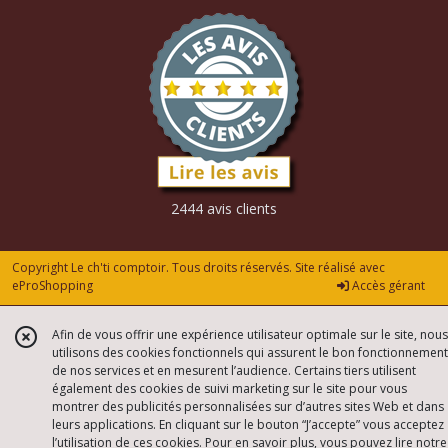
2444 avis clients
Copyright Le ch'ti comptoir. Tous droits réservés. Site réalisé avec
eProShopping
Accès gérant
Afin de vous offrir une expérience utilisateur optimale sur le site, nous
utilisons des cookies fonctionnels qui assurent le bon fonctionnement
de nos services et en mesurent l’audience. Certains tiers utilisent
également des cookies de suivi marketing sur le site pour vous
montrer des publicités personnalisées sur d’autres sites Web et dans
leurs applications. En cliquant sur le bouton “J’accepte” vous acceptez
l’utilisation de ces cookies. Pour en savoir plus, vous pouvez lire notre