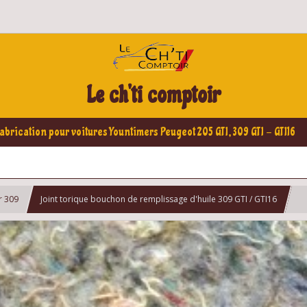
Le ch'ti comptoir
abrication pour voitures Yountimers Peugeot 205 GTI, 309 GTI - GTI16
r 309
Joint torique bouchon de remplissage d'huile 309 GTI / GTI16