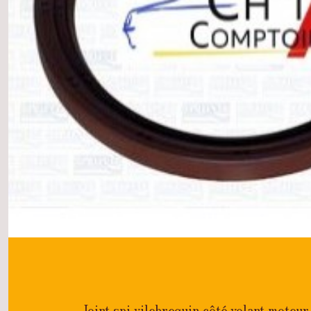
Joint spi vilebrequin côté volant moteu