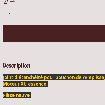
€
40
2
Description
Joint d'étanchéité pour bouchon de remplissa
M
oteur XU essence
Pièce neuve