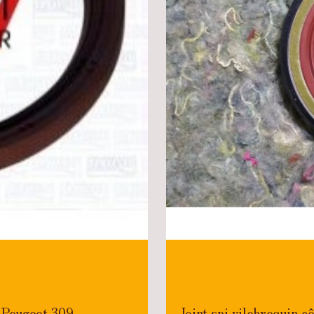
r Peugeot 309
Joint spi vilebrequin