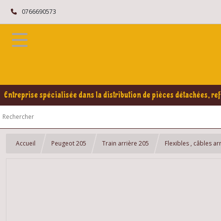
0766690573
Entreprise spécialisée dans la distribution de pièces détachées, ref
Accueil
Peugeot 205
Train arrière 205
Flexibles , câbles ar