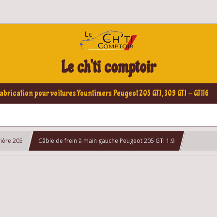
Le ch'ti comptoir
abrication pour voitures Yountimers Peugeot 205 GTI, 309 GTI - GTI16
rière 205
Câble de frein à main gauche Peugeot 205 GTI 1.9