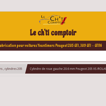
Le ch'ti comptoir
abrication pour voitures Yountimers Peugeot 205 GTI, 309 GTI - GTI16
s , cylindres 205
Cylindre de roue gauche 20.6 mm Peugeot 205 XS /ROLA