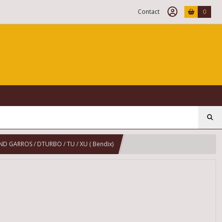
Contact
0
ND GARROS / DTURBO / TU / XU ( Bendix)