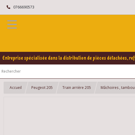
0766690573
Entreprise spécialisée dans la distribution de pièces détachées, ref
Accueil
Peugeot 205
Train arrière 205
Mâchoires , tambour