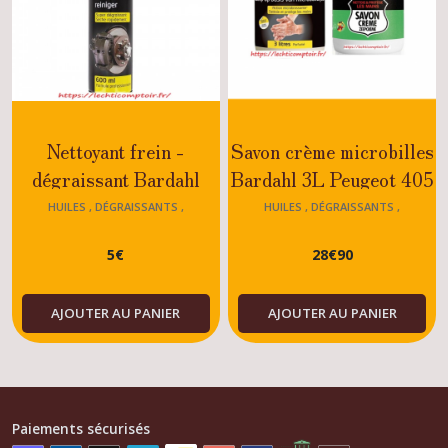
Nettoyant frein -
Savon crème microbilles
dégraissant Bardahl
Bardahl 3L Peugeot 405
600ml Peugeot 405
HUILES , DÉGRAISSANTS ,
HUILES , DÉGRAISSANTS ,
DÉGRIPPANTS,SAVON 405
DÉGRIPPANTS,SAVON 405
5
€
28
€
90
AJOUTER AU PANIER
AJOUTER AU PANIER
Paiements sécurisés