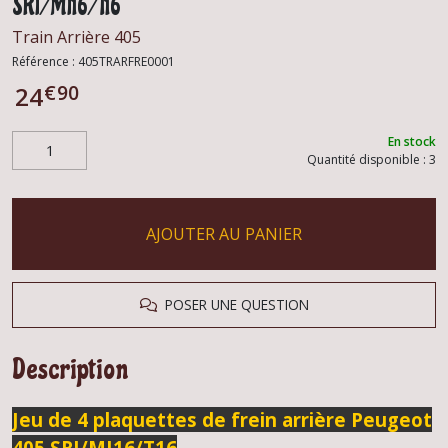
SRI/MI16/T16
Train Arrière 405
Référence :
405TRARFRE0001
€
90
24
En stock
Quantité disponible : 3
AJOUTER AU PANIER
POSER UNE QUESTION
Description
Jeu de 4 plaquettes de frein arrière Peugeot
405 SRI/MI16/T16