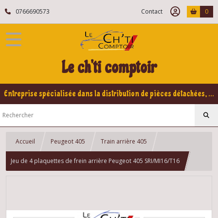
0766690573
Contact
0
Le ch'ti comptoir
Entreprise spécialisée dans la distribution de pièces détachées, refabrication pour voitures Yountimers Peugeot 205 GTI, 309 GTI - GTI16
Accueil
Peugeot 405
Train arrière 405
Jeu de 4 plaquettes de frein arrière Peugeot 405 SRI/MI16/T16