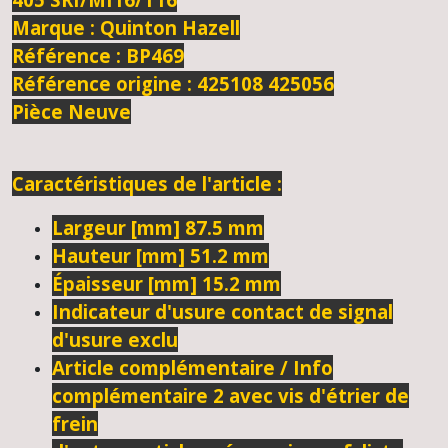
Marque : Quinton Hazell
Référence : BP469
Référence origine :
425108
425056
Pièce Neuve
Caractéristiques de l'article :
Largeur [mm]
87.5 mm
Hauteur [mm]
51.2 mm
Épaisseur [mm]
15.2 mm
Indicateur d'usure
contact de signal
d'usure exclu
Article complémentaire / Info
complémentaire 2
avec vis d'étrier de
frein