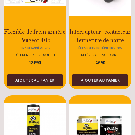
Flexible de frein arrière
Interrupteur, contacteur
Peugeot 405
fermeture de porte
SRI/T16/SRDT/DIESEL/ESSENCE
Peugeot 405
TRAIN ARRIÈRE 405
ÉLÉMENTS INTÉRIEURS 405
MI16/SRI/TRUBO
RÉFÉRENCE : 405TRARFRE1
RÉFÉRENCE : 205ELCADI1
18
€
90
4
€
90
DIESEL/TOUS
MODELES
AJOUTER AU PANIER
AJOUTER AU PANIER