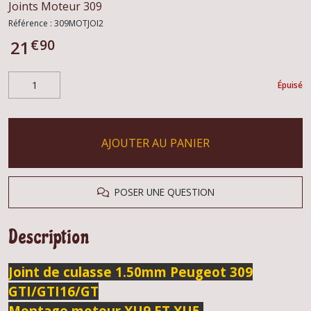
Joints Moteur 309
Référence :
309MOTJOI2
€
90
21
Épuisé
AJOUTER AU PANIER
POSER UNE QUESTION
Description
Joint de culasse 1.50mm Peugeot 309
GTI/GTI16/GT
Montage moteur XU9 ET XU5