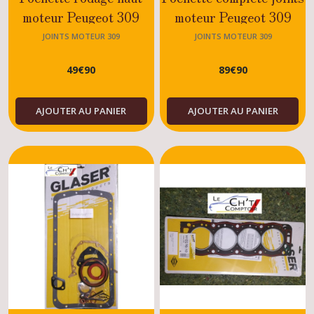
moteur Peugeot 309
moteur Peugeot 309
Diesel XUD7 / XUD9
1.7/1.8/1.9/Diesel
JOINTS MOTEUR 309
JOINTS MOTEUR 309
49
€
90
89
€
90
AJOUTER AU PANIER
AJOUTER AU PANIER