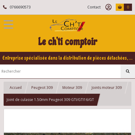
0766690573
Contact
0
Le ch'ti comptoir
Entreprise spécialisée dans la distribution de pièces détachées, refabrication pour voitures Yountimers Peugeot 205 GTI, 309 GTI - GTI16
Accueil
Peugeot 309
Moteur 309
Joints moteur 309
Joint de culasse 1.50mm Peugeot 309 GTI/GTI16/GT