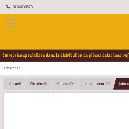
0766690573
Entreprise spécialisée dans la distribution de pièces détachées, ref
Accueil
Citroën AX
Moteur AX
Joints moteur AX
Joint