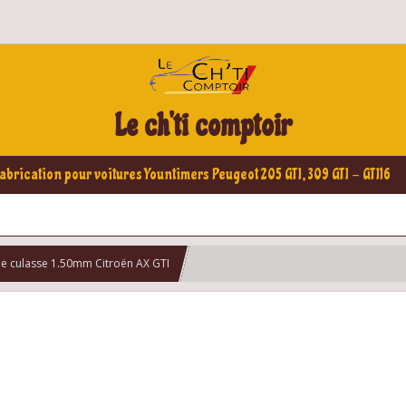
Le ch'ti comptoir
abrication pour voitures Yountimers Peugeot 205 GTI, 309 GTI - GTI16
 de culasse 1.50mm Citroën AX GTI