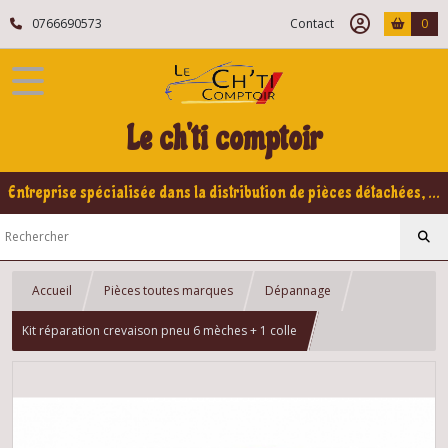
0766690573
Contact
0
Le ch'ti comptoir
Entreprise spécialisée dans la distribution de pièces détachées, refabrication pour voitures Yountimers Peugeot 205 GTI, 309 GTI - GTI16
Accueil
Pièces toutes marques
Dépannage
Kit réparation crevaison pneu 6 mèches + 1 colle