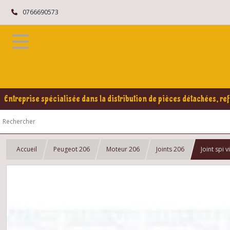
0766690573
Entreprise spécialisée dans la distribution de pièces détachées, ref
Accueil
Peugeot 206
Moteur 206
Joints 206
Joint spi 