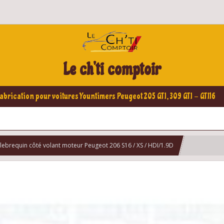
Le ch'ti comptoir
abrication pour voitures Yountimers Peugeot 205 GTI, 309 GTI - GTI16
vilebrequin côté volant moteur Peugeot 206 S16 / XS / HDI/1.9D