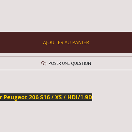
AJOUTER AU PANIER
POSER UNE QUESTION
ur Peugeot 206 S16 / XS / HDI/1.9D