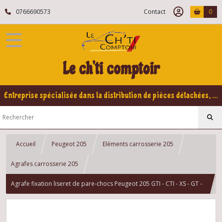
0766690573
Contact
0
Le ch'ti comptoir
Entreprise spécialisée dans la distribution de pièces détachées, refabrication pour voitures Yountimers Peugeot 205 GTI, 309 GTI - GTI16
Accueil
Peugeot 205
Eléments carrosserie 205
Agrafes carrosserie 205
Agrafe fixation liseret de pare-chocs Peugeot 205 GTI - CTI - XS - GT -
DTRUBO - DIESEL - ESSENCE