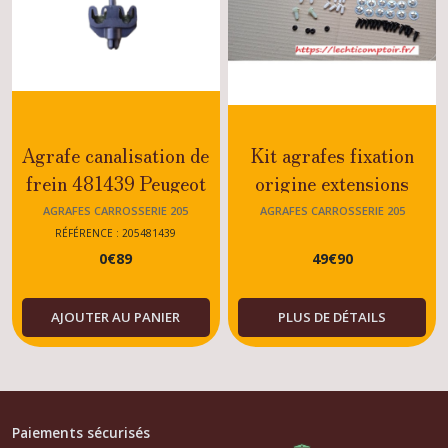
Agrafe canalisation de
Kit agrafes fixation
frein 481439 Peugeot
origine extensions
205
Peugeot 205 GTI 1.6
AGRAFES CARROSSERIE 205
AGRAFES CARROSSERIE 205
GTI/RALLYE/XS/DTURBO/DIESEL/ESSENC
-1.9
RÉFÉRENCE : 205481439
0
€
89
49
€
90
MODELES
AJOUTER AU PANIER
PLUS DE DÉTAILS
Paiements sécurisés