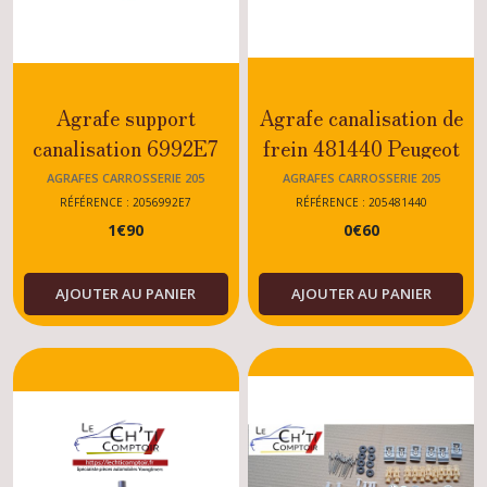
Agrafe support
Agrafe canalisation de
canalisation 6992E7
frein 481440 Peugeot
Peugeot 205 GTI - CTI
205
AGRAFES CARROSSERIE 205
AGRAFES CARROSSERIE 205
- RALLYE - DIESEL -
GTI/RALLYE/XS/DTU
RÉFÉRENCE : 2056992E7
RÉFÉRENCE : 205481440
1
€
90
0
€
60
ESSENCE
MODELES
AJOUTER AU PANIER
AJOUTER AU PANIER