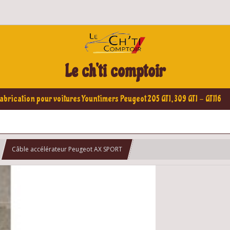
Le ch'ti comptoir
abrication pour voitures Yountimers Peugeot 205 GTI, 309 GTI - GTI16
Câble accélérateur Peugeot AX SPORT