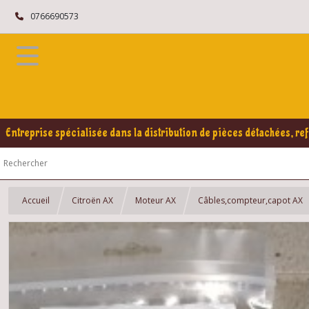
0766690573
Entreprise spécialisée dans la distribution de pièces détachées, ref
Accueil
Citroën AX
Moteur AX
Câbles,compteur,capot AX