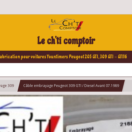
Le ch'ti comptoir
abrication pour voitures Yountimers Peugeot 205 GTI, 309 GTI - GTI16
yage 309
Câble embrayage Peugeot 309 GTI / Diesel Avant 07.1989