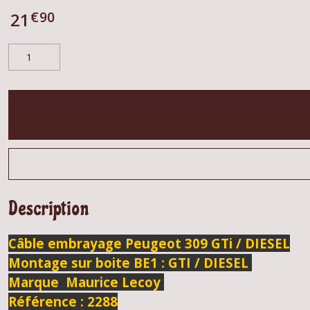
€
90
21
Description
Câble embrayage Peugeot 309 GTi / DIESEL
Montage sur boite BE1 : GTI / DIESEL
Marque Maurice Lecoy
Référence : 2288