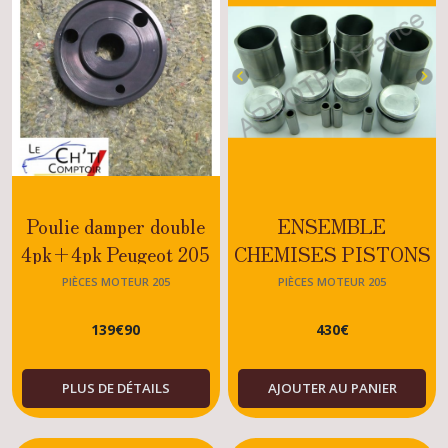
Poulie damper double
ENSEMBLE
4pk+4pk Peugeot 205
CHEMISES PISTONS
GTI 1.6 / 1.9
PEUGEOT 205 GTI
PIÈCES MOTEUR 205
PIÈCES MOTEUR 205
/AUTOMATIC
1905CC APROTEC-
139
€
90
430
€
BRETILLE
PLUS DE DÉTAILS
AJOUTER AU PANIER