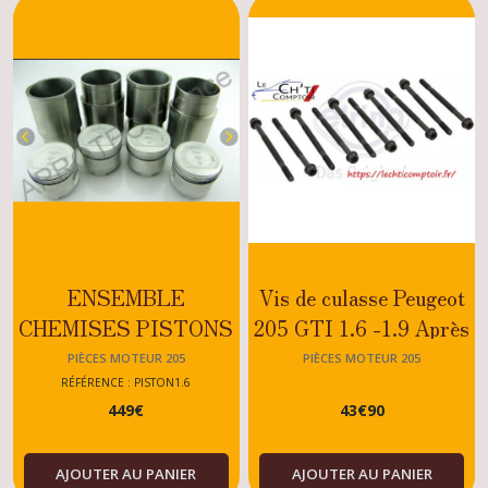
ENSEMBLE
Vis de culasse Peugeot
CHEMISES PISTONS
205 GTI 1.6 -1.9 Après
PEUGEOT 205 GTI 1.6
04/1987
PIÈCES MOTEUR 205
PIÈCES MOTEUR 205
APROTEC-BRETILLE
RÉFÉRENCE : PISTON1.6
449
€
43
€
90
AJOUTER AU PANIER
AJOUTER AU PANIER