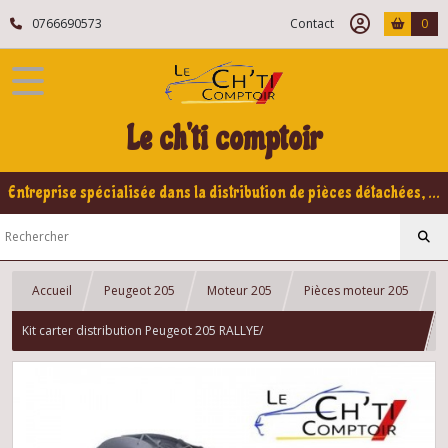
0766690573
Contact
0
Le ch'ti comptoir
Entreprise spécialisée dans la distribution de pièces détachées, refabrication pour voitures Yountimers Peugeot 205 GTI, 309 GTI - GTI16
Accueil
Peugeot 205
Moteur 205
Pièces moteur 205
Kit carter distribution Peugeot 205 RALLYE/
XS/INDIANA/GT/JUNIOR/TU