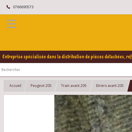
0766690573
Entreprise spécialisée dans la distribution de pièces détachées, ref
Accueil
Peugeot 205
Train avant 205
Etriers avant 205