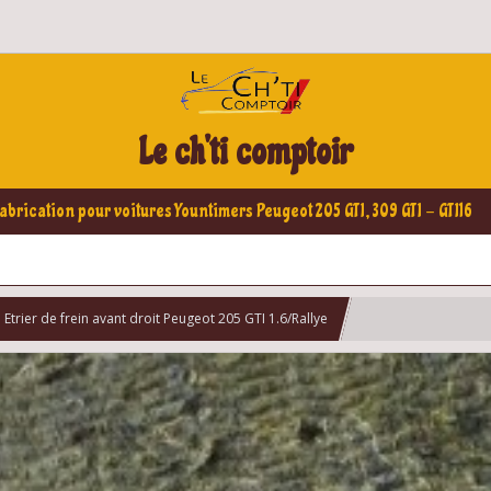
Le ch'ti comptoir
abrication pour voitures Yountimers Peugeot 205 GTI, 309 GTI - GTI16
Etrier de frein avant droit Peugeot 205 GTI 1.6/Rallye